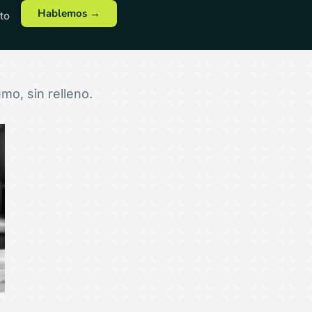
Hablemos →
to
mo, sin relleno.