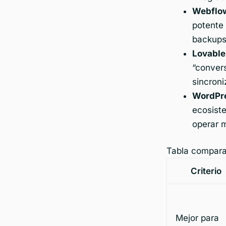
Webflo
potente
backups 
Lovable
“conver
sincroni
WordPr
ecosiste
operar m
Tabla compara
Criterio
Mejor para