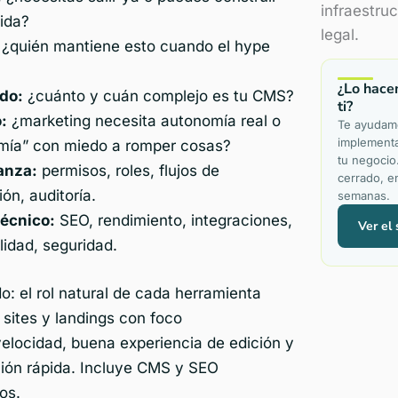
infraestru
ida?
legal.
¿quién mantiene esto cuando el hype
¿Lo hace
do:
¿cuánto y cuán complejo es tu CMS?
ti?
:
¿marketing necesita autonomía real o
Te ayudam
implementa
mía” con miedo a romper cosas?
tu negocio
anza:
permisos, roles, flujos de
cerrado, e
ón, auditoría.
semanas.
técnico:
SEO, rendimiento, integraciones,
Ver el 
lidad, seguridad.
: el rol natural de cada herramienta
sites y landings con foco
elocidad, buena experiencia de edición y
ción rápida. Incluye CMS y SEO
os.