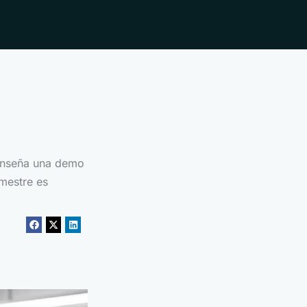
 enseña una demo
imestre es