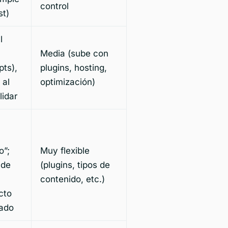
control
st)
l
Media (sube con
pts),
plugins, hosting,
 al
optimización)
lidar
o”;
Muy flexible
nde
(plugins, tipos de
contenido, etc.)
cto
ado