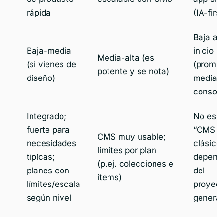
rápida
(IA-fir
Baja a
Baja-media
inicio
Media-alta (es
(si vienes de
(prom
potente y se nota)
diseño)
media
conso
Integrado;
No es
fuerte para
“CMS
CMS muy usable;
necesidades
clásic
límites por plan
típicas;
depe
(p.ej. colecciones e
planes con
del
items)
límites/escala
proye
según nivel
gener