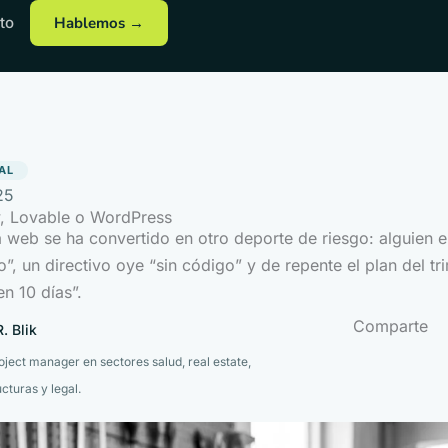
to
Hablemos →
AL
25
, Lovable o WordPress
a web se ha convertido en otro deporte de riesgo: alguien
”, un directivo oye “sin código” y de repente el plan del tr
n 10 días”.
Comparte
. Blik
roject manager en sectores salud, real estate,
ucturas y legal.