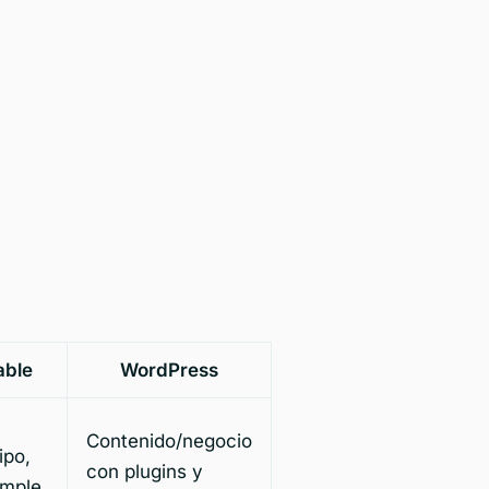
able
WordPress
Contenido/negocio
ipo,
con plugins y
imple