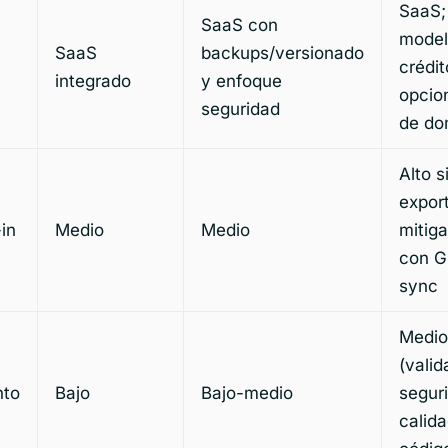
SaaS;
SaaS con
model
SaaS
backups/versionado
crédit
integrado
y enfoque
opcio
seguridad
de do
Alto s
expor
in
Medio
Medio
mitiga
con G
sync
Medio
(valid
nto
Bajo
Bajo-medio
segur
calida