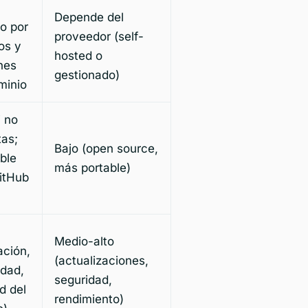
Depende del
o por
proveedor (self-
os y
hosted o
nes
gestionado)
minio
i no
tas;
Bajo (open source,
ble
más portable)
itHub
Medio-alto
ación,
(actualizaciones,
idad,
seguridad,
d del
rendimiento)