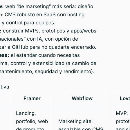
w:
web “de marketing” más seria: diseño
 + CMS robusto en SaaS con hosting,
y control para equipos.
:
construir MVPs, prototipos y apps/webs
sacionales” con IA, con opción de
zar a GitHub para no quedarte encerrado.
ess:
el estándar cuando necesitas
ma, control y extensibilidad (a cambio de
antenimiento, seguridad y rendimiento).
tiva
Framer
Webflow
Lov
Landing,
MVP,
portfolio, web
Marketing site
protot
de producto
escalable con CMS
app s