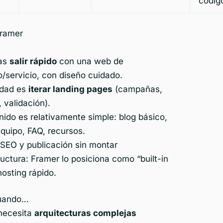
códig
Framer
as
salir rápido
con una web de
/servicio, con diseño cuidado.
idad es
iterar landing pages
(campañas,
 validación).
nido es relativamente simple: blog básico,
quipo, FAQ, recursos.
 SEO y publicación sin montar
ructura: Framer lo posiciona como “built-in
osting rápido.
cuando…
necesita
arquitecturas complejas