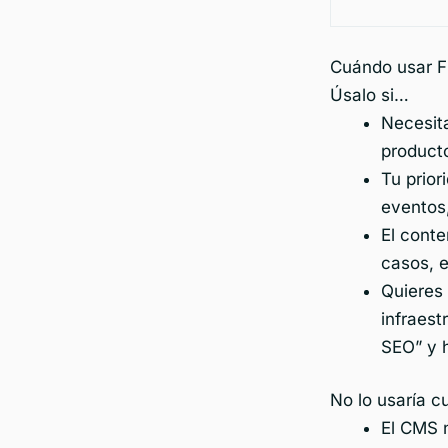
Cuándo usar 
Úsalo si…
Necesit
producto
Tu prior
eventos,
El conte
casos, e
Quieres
infraest
SEO” y h
No lo usaría 
El CMS 