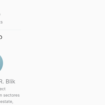
f
ts
. Blik
ject
n sectores
 estate,