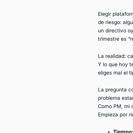
Elegir platafo
de riesgo: alg
un directivo o
trimestre es “
La realidad: c
Y lo que hoy t
eliges mal el t
La pregunta co
problema esta
Como PM, mi c
Empieza por ri
Tiempo