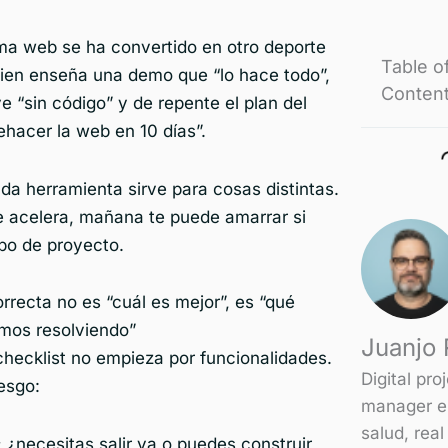
rma web se ha convertido en otro deporte
Table o
uien enseña una demo que “lo hace todo”,
Conten
ye “sin código” y de repente el plan del
rehacer la web en 10 días”.
ada herramienta sirve para cosas distintas.
e acelera, mañana te puede amarrar si
ipo de proyecto.
rrecta no es “cuál es mejor”, es “qué
mos resolviendo”
Juanjo R
hecklist no empieza por funcionalidades.
Digital pro
esgo:
manager e
salud, real
:
¿necesitas salir ya o puedes construir