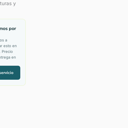
cturas y
mos por
os a
r esto en
. Precio
ntrega en
servicio