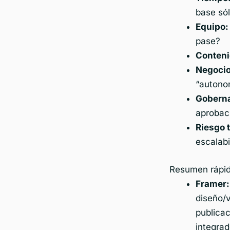
base sól
Equipo:
pase?
Conteni
Negocio
“autono
Gobern
aprobaci
Riesgo 
escalabi
Resumen rápido
Framer:
diseño/v
publica
integrad