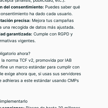
acepta (análisis, publicidad, etc.).
n del consentimiento:
Puedes saber qué
consentimiento ha dado cada usuario.
ación precisa:
Mejora tus campañas
 a una recogida de datos más ajustada.
dad garantizada:
Cumple con RGPD y
rmativas vigentes.
ligatorio ahora?
a la norma TCF v2, promovida por IAB
efine un marco estándar para cumplir con
e exige ahora que, si usas sus servidores
te adhieras a este estándar usando CMPs
 implementarlo
y sanciones:
Riesgo de hasta 20 millones