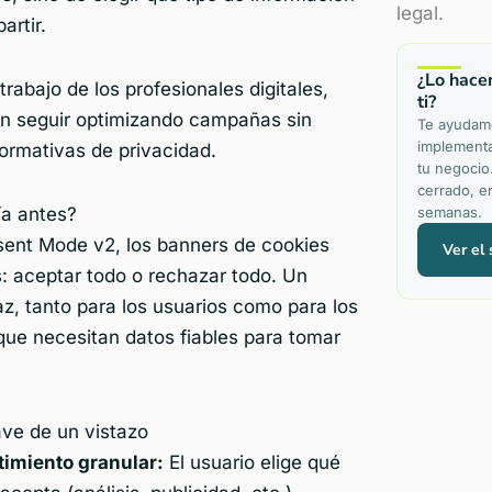
legal.
artir.
¿Lo hace
l trabajo de los profesionales digitales,
ti?
n seguir optimizando campañas sin
Te ayudam
implementa
normativas de privacidad.
tu negocio
cerrado, e
a antes?
semanas.
sent Mode v2, los banners de cookies
Ver el 
: aceptar todo o rechazar todo. Un
az, tanto para los usuarios como para los
que necesitan datos fiables para tomar
ave de un vistazo
imiento granular:
El usuario elige qué