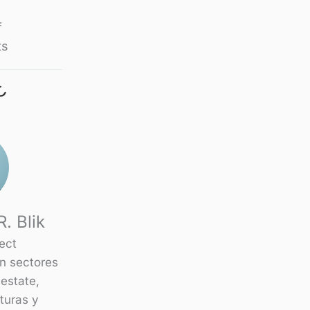
f
ts
. Blik
ject
n sectores
 estate,
cturas y