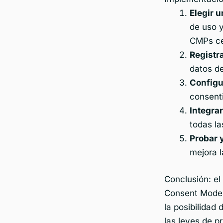
Elegir 
de uso y
CMPs ce
Registra
datos d
Configu
consenti
Integra
todas la
Probar 
mejora l
Conclusión: el
Consent Mode V
la posibilidad
las leyes de p