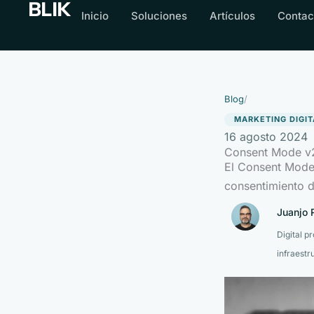
BLIK
Ir
Inicio
Soluciones
Artículos
Contac
al
contenido
Blog
/
MARKETING DIGIT
16 agosto 2024
Consent Mode v2.
El Consent Mode 
consentimiento d
Juanjo R
Digital p
infraestr