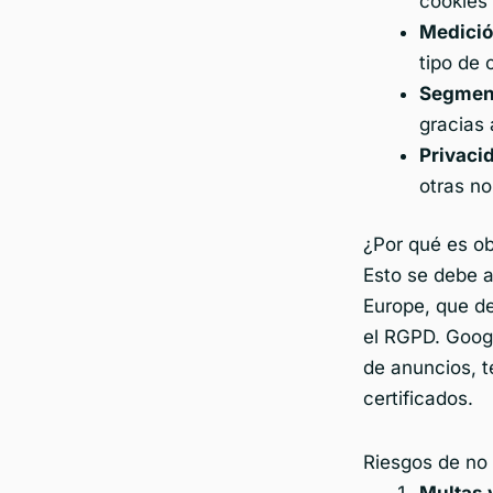
cookies 
Medició
tipo de 
Segment
gracias
Privaci
otras no
¿Por qué es ob
Esto se debe 
Europe, que d
el RGPD. Googl
de anuncios, 
certificados.
Riesgos de no
Multas 