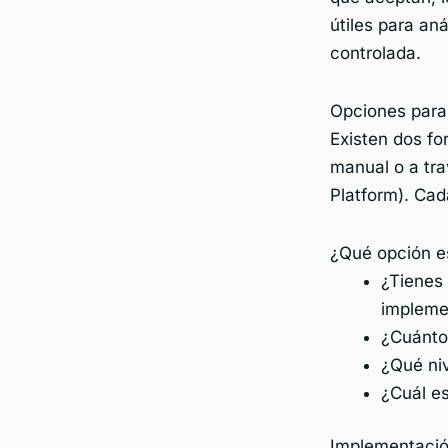
útiles para an
controlada.
Opciones para
Existen dos fo
manual o a t
Platform). Cad
¿Qué opción es
¿Tienes
impleme
¿Cuánto
¿Qué niv
¿Cuál es
Implementació