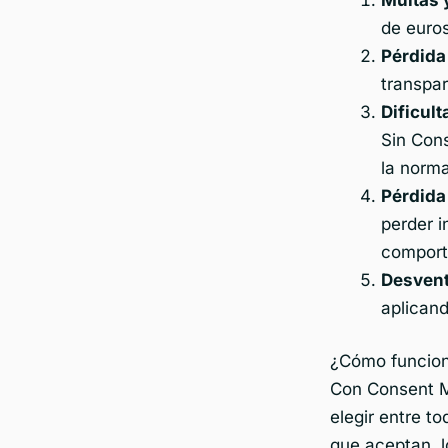
de euros
Pérdida
transpar
Dificul
Sin Con
la norma
Pérdida
perder i
comport
Desvent
aplicand
¿Cómo funcion
Con Consent M
elegir entre t
que aceptan, l