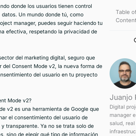
do donde los usuarios tienen control
Table o
us datos. Un mundo donde tú, como
Conten
roject manager, puedes seguir haciendo tu
ma efectiva, respetando la privacidad de
sector del marketing digital, seguro que
r del Consent Mode v2, la nueva forma de
onsentimiento del usuario en tu proyecto
Juanjo R
ent Mode v2?
Digital pro
de v2 es una herramienta de Google que
manager e
nar el consentimiento del usuario de
salud, real
 y transparente. Ya no se trata solo de
infraestru
s, sino de elegir qué tipo de información