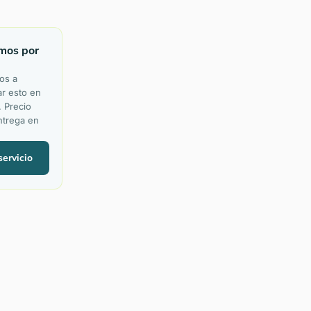
mos por
os a
r esto en
. Precio
ntrega en
servicio