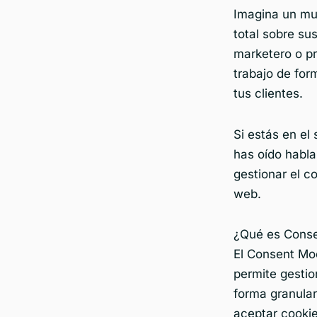
Imagina un mun
total sobre s
marketero o p
trabajo de for
tus clientes.
Si estás en el 
has oído habla
gestionar el c
web.
¿Qué es Cons
El Consent Mo
permite gestio
forma granular
aceptar cookie