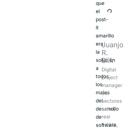
que
el
post-
it
amarillo
Juanjo
era
R.
la
Blik
solución
a
Digital
todos
project
los
manager
males
en
del
sectores
desarrollo
salud,
real
de
estate,
software.