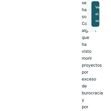
se
Ver
hace
el
sola.
servicio
Como
alguien
que
ha
visto
morir
proyectos
por
exceso
de
burocracia
y
por