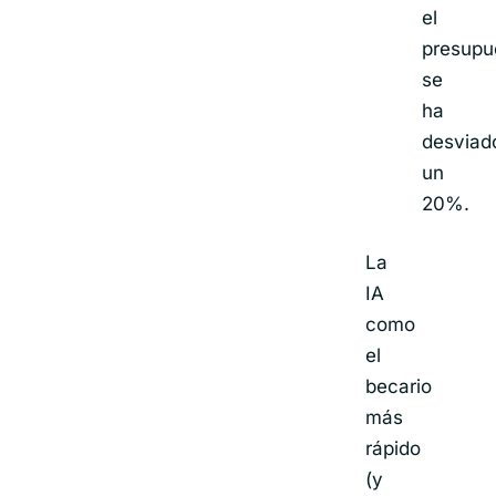
el
presupu
se
ha
desviad
un
20%.
La
IA
como
el
becario
más
rápido
(y