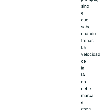
sino
el
que
sabe
cuándo
frenar.
La
velocidad
de
la
IA
no
debe
marcar
el
ritmo