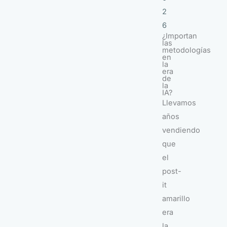
2
6
¿Importan
las
metodologías
en
la
era
de
la
IA?
Llevamos
años
vendiendo
que
el
post-
it
amarillo
era
la