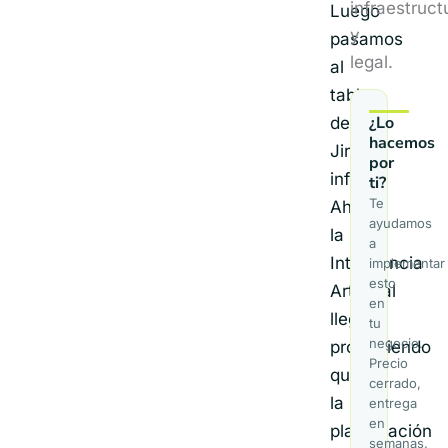
infraestruct
Luego
y
pasamos
legal.
al
tablero
¿Lo
de
hacemos
Jira
por
infinito.
ti?
Te
Ahora,
ayudamos
la
a
Inteligencia
implementar
esto
Artificial
en
llega
tu
negocio.
prometiendo
Precio
que
cerrado,
la
entrega
en
planificación
semanas.