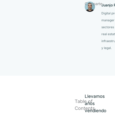
Comparte
Juanjo R
Digital pr
manager
sectores 
real estat
infraestr
y legal.
Llevamos
Table of
años
Contents
vendiendo