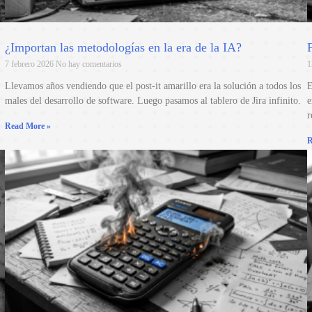
¿Importan las metodologías en la era de la IA?
7 febrero 2026
No hay comentarios
1
Llevamos años vendiendo que el post-it amarillo era la solución a todos los
E
males del desarrollo de software. Luego pasamos al tablero de Jira infinito.
e
r
Read More »
R