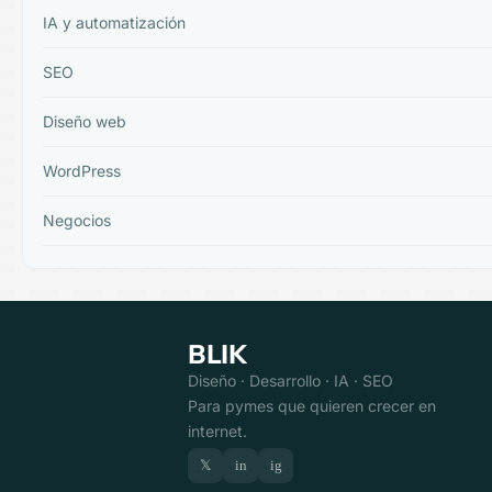
IA y automatización
SEO
Diseño web
WordPress
Negocios
BLIK
Diseño · Desarrollo · IA · SEO
Para pymes que quieren crecer en
internet.
𝕏
in
ig