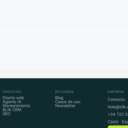
SERVICIOS
RECURSOS
EMPRESA
Diseño web
Blog
Contacto
Agente IA
Casos de uso
Mantenimiento
Newsletter
hola@blik.
BLIK CRM
SEO
+34 722 5
Cádiz · Es