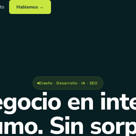
to
Hablemos →
Diseño · Desarrollo · IA · SEO
gocio en int
umo. Sin sorp