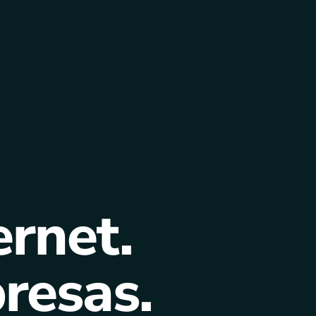
ernet.
resas.