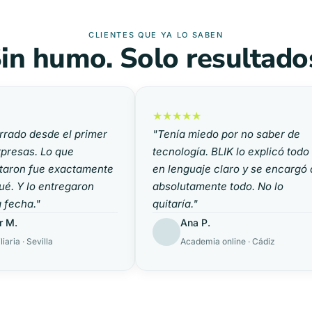
CLIENTES QUE YA LO SABEN
in humo. Solo resultado
★★★★★
rrado desde el primer
"Tenía miedo por no saber de
orpresas. Lo que
tecnología. BLIK lo explicó todo
taron fue exactamente
en lenguaje claro y se encargó
ué. Y lo entregaron
absolutamente todo. No lo
a fecha."
quitaría."
r M.
Ana P.
iaria · Sevilla
Academia online · Cádiz